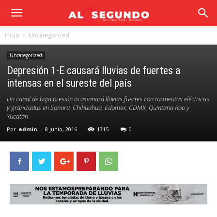
Inicio
Uncategorized
Uncategorized
Depresión 1-E causará lluvias de fuertes a
intensas en el sureste del país
Un canal de baja presión ocasionará lluvias fuertes con tormentas eléctricas
y granizadas en Sonora, Chihuahua, Edomex, CDMX, Quintana Roo y
Yucatán
Por
admin
-
8 junio, 2016
1315
0