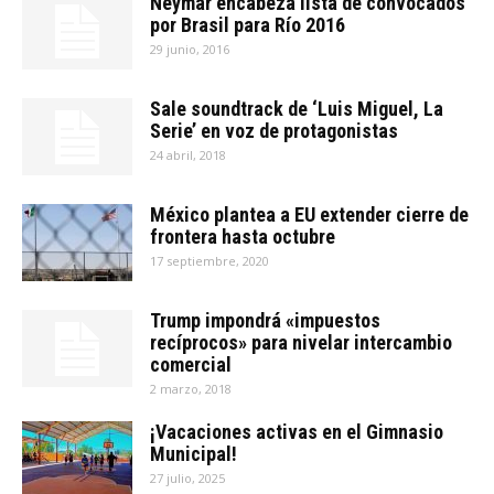
Neymar encabeza lista de convocados
por Brasil para Río 2016
29 junio, 2016
Sale soundtrack de ‘Luis Miguel, La
Serie’ en voz de protagonistas
24 abril, 2018
México plantea a EU extender cierre de
frontera hasta octubre
17 septiembre, 2020
Trump impondrá «impuestos
recíprocos» para nivelar intercambio
comercial
2 marzo, 2018
¡Vacaciones activas en el Gimnasio
Municipal!
27 julio, 2025