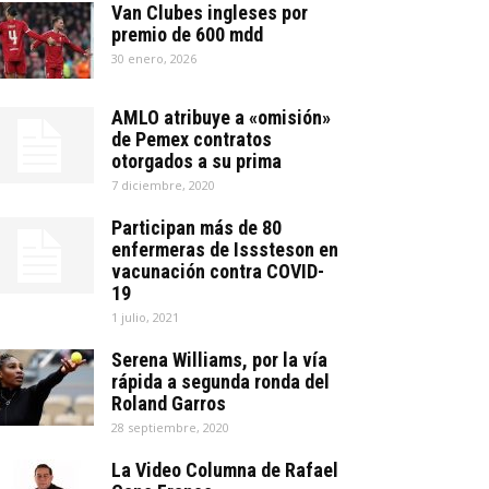
Van Clubes ingleses por
premio de 600 mdd
30 enero, 2026
AMLO atribuye a «omisión»
de Pemex contratos
otorgados a su prima
7 diciembre, 2020
Participan más de 80
enfermeras de Isssteson en
vacunación contra COVID-
19
1 julio, 2021
Serena Williams, por la vía
rápida a segunda ronda del
Roland Garros
28 septiembre, 2020
La Video Columna de Rafael