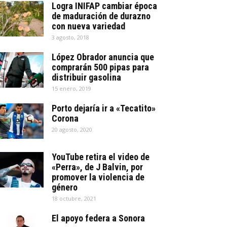
Logra INIFAP cambiar época
de maduración de durazno
con nueva variedad
3 agosto, 2018
López Obrador anuncia que
comprarán 500 pipas para
distribuir gasolina
15 enero, 2019
Porto dejaría ir a «Tecatito»
Corona
20 agosto, 2020
YouTube retira el video de
«Perra», de J Balvin, por
promover la violencia de
género
18 octubre, 2021
El apoyo federa a Sonora