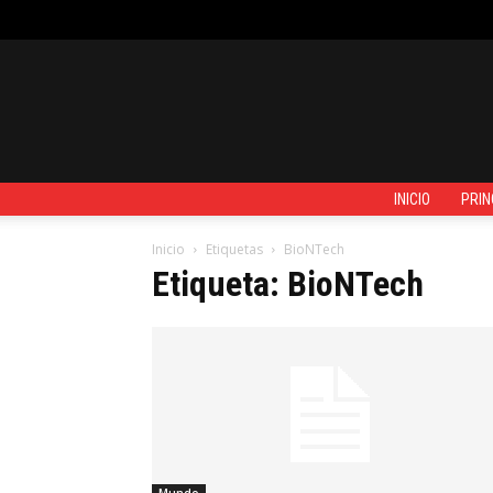
VIERNES, AGOSTO 7, 2026
REGISTRARSE / UNIRSE
CONTACTO
INICIO
PRIN
Inicio
Etiquetas
BioNTech
Etiqueta: BioNTech