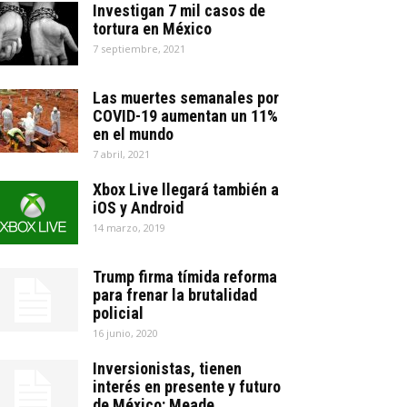
Investigan 7 mil casos de
tortura en México
7 septiembre, 2021
Las muertes semanales por
COVID-19 aumentan un 11%
en el mundo
7 abril, 2021
Xbox Live llegará también a
iOS y Android
14 marzo, 2019
Trump firma tímida reforma
para frenar la brutalidad
policial
16 junio, 2020
Inversionistas, tienen
interés en presente y futuro
de México: Meade