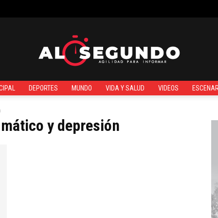
¿QUIÉNES SOMOS?
CIPAL
DEPORTES
MUNDO
VIDA Y SALUD
VIDEOS
ESCENAR
Al
n
umático y depresión
Segundo