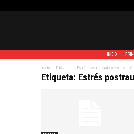
JUEVES, AGOSTO 6, 2026
REGISTRARSE / UNIRSE
CONTACTO
INICIO
PRIN
Inicio
Etiquetas
Estrés postraumático y depresió
Etiqueta: Estrés postra