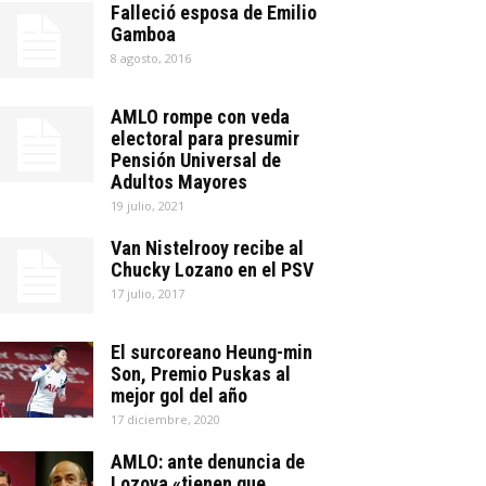
Falleció esposa de Emilio
Gamboa
8 agosto, 2016
AMLO rompe con veda
electoral para presumir
Pensión Universal de
Adultos Mayores
19 julio, 2021
Van Nistelrooy recibe al
Chucky Lozano en el PSV
17 julio, 2017
El surcoreano Heung-min
Son, Premio Puskas al
mejor gol del año
17 diciembre, 2020
AMLO: ante denuncia de
Lozoya «tienen que