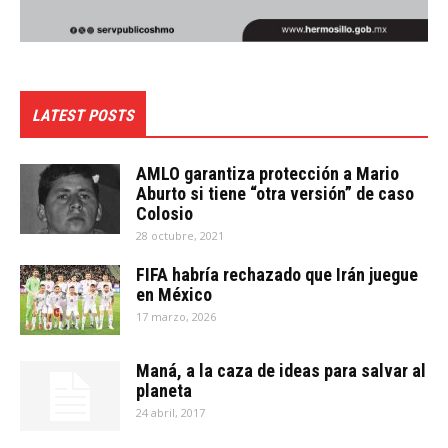
LATEST POSTS
AMLO garantiza protección a Mario
Aburto si tiene “otra versión” de caso
Colosio
28 octubre, 2021
FIFA habría rechazado que Irán juegue
en México
17 marzo, 2026
Maná, a la caza de ideas para salvar al
planeta
24 abril, 2017