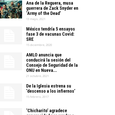
Ana de la Reguera, musa
guerrera de Zack Snyder en
‘Army of the Dead’
13 mayo, 2021
México tendría 5 ensayos
fase 3 de vacunas Covid:
SRE
15 diciembre, 2020
AMLO anuncia que
conducirá la sesión del
Consejo de Seguridad de la
ONU en Nueva...
21 octubre, 2021
De la Iglesia estrena su
‘descenso a los infiernos’
15 febrero, 2017
‘Chicharito’ agradece