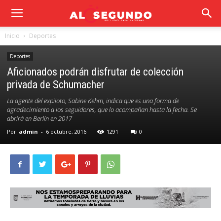
Inicio
Deportes
Deportes
Aficionados podrán disfrutar de colección
privada de Schumacher
La agente del expiloto, Sabine Kehm, indica que es una forma de
agradecimiento a los seguidores, que lo acompañan hasta la fecha. Se
abrirá en Berlín en 2017
Por
admin
-
6 octubre, 2016
1291
0