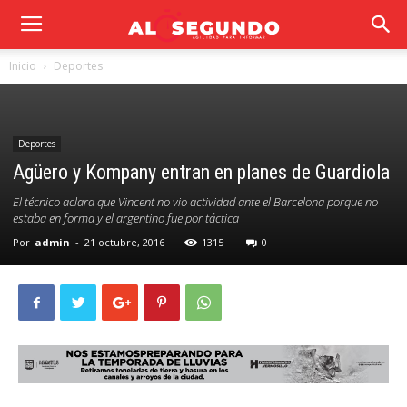
Inicio
Deportes
Deportes
Agüero y Kompany entran en planes de Guardiola
El técnico aclara que Vincent no vio actividad ante el Barcelona porque no
estaba en forma y el argentino fue por táctica
Por
admin
-
21 octubre, 2016
1315
0