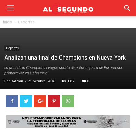
Inicio
Deportes
Deportes
Analizan una final de Champions en Nueva York
La final de la Champions League podría disputarse fuera de Europa por
primera vez en su historia
Por
admin
-
21 octubre, 2016
1312
0