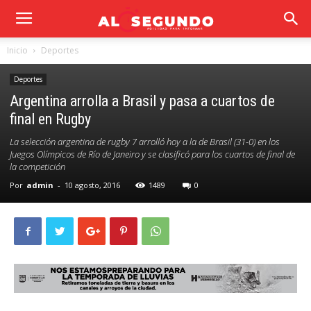
Inicio
Deportes
Deportes
Argentina arrolla a Brasil y pasa a cuartos de
final en Rugby
La selección argentina de rugby 7 arrolló hoy a la de Brasil (31-0) en los
Juegos Olímpicos de Río de Janeiro y se clasificó para los cuartos de final de
la competición
Por
admin
-
10 agosto, 2016
1489
0