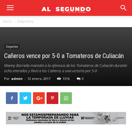
Inicio
Deportes
Deportes
Cañeros vence por 5-0 a Tomateros de Culiacán
Manny Barreda maniató a la ofensiva de los Tomateros de Culiacán durante
ocho entradas y llevó a los Cañeros a una victoria por 5-0
Por
admin
-
12 enero, 2017
1316
0