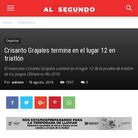
Inicio
Deportes
Deportes
Crisanto Grajales termina en el lugar 12 en
triatlón
El mexicano Crisanto Grajales culminó en el lugar 12 de la prueba de triatlón
de los Juegos Olímpicos Río 2016
Por
admin
-
18 agosto, 2016
1357
0