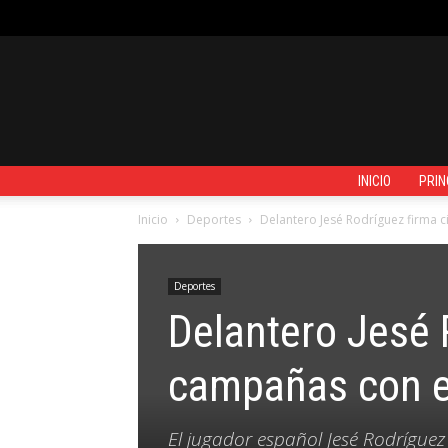
JUEVES, AGOSTO 6, 2026
REGISTRARSE / UNIRSE
CONTACTO
INICIO
PRIN
Inicio
Deportes
Delantero Jesé Rodríguez firma 
Deportes
Delantero Jesé 
campañas con e
El jugador español Jesé Rodríguez