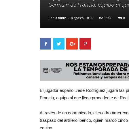
Germain de Francia, equipo al qu
Por
admin
-
8 agosto, 2016
1344
0
El jugador español Jesé Rodríguez jugará las 
Francia, equipo al que llega procedente de Real
A través de un comunicado, el cuadro «mereng
traspaso del artillero ibérico, quien marcó cinc
equipo.