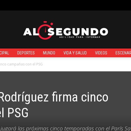
¿QUIÉNES SOMOS?
CIPAL
DEPORTES
MUNDO
VIDA Y SALUD
VIDEOS
ESCENAR
Al
cinco campañas con el PSG
Rodríguez firma cinco
Segundo
l PSG
 jugará las próximas cinco temporadas con el París Sa