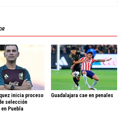
OR
quez inicia proceso
Guadalajara cae en penales
de selección
 en Puebla