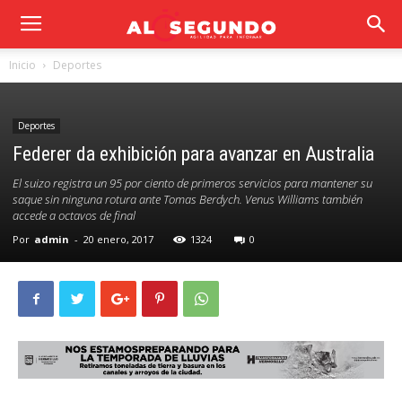
Inicio
Deportes
Deportes
Federer da exhibición para avanzar en Australia
El suizo registra un 95 por ciento de primeros servicios para mantener su
saque sin ninguna rotura ante Tomas Berdych. Venus Williams también
accede a octavos de final
Por
admin
-
20 enero, 2017
1324
0