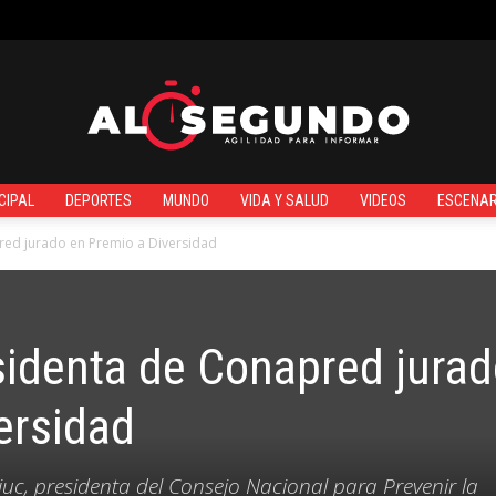
¿QUIÉNES SOMOS?
CIPAL
DEPORTES
MUNDO
VIDA Y SALUD
VIDEOS
ESCENAR
Al
pred jurado en Premio a Diversidad
esidenta de Conapred jura
Segundo
ersidad
c, presidenta del Consejo Nacional para Prevenir la