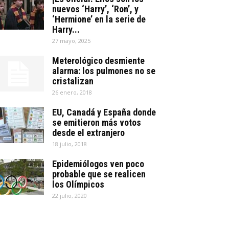
nuevos ‘Harry’, ‘Ron’, y
‘Hermione’ en la serie de
Harry...
27 mayo, 2025
Meterológico desmiente
alarma: los pulmones no se
cristalizan
26 enero, 2018
EU, Canadá y España donde
se emitieron más votos
desde el extranjero
18 julio, 2018
Epidemiólogos ven poco
probable que se realicen
los Olímpicos
22 julio, 2020