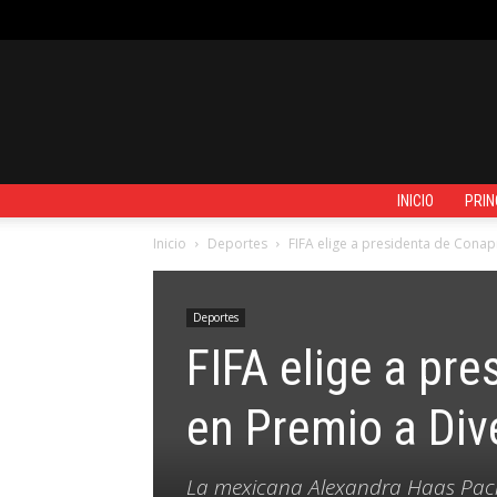
VIERNES, AGOSTO 7, 2026
REGISTRARSE / UNIRSE
CONTACTO
INICIO
PRIN
Inicio
Deportes
FIFA elige a presidenta de Cona
Deportes
FIFA elige a pr
en Premio a Div
La mexicana Alexandra Haas Paciu