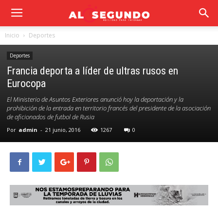
Inicio
Deportes
Deportes
Francia deporta a líder de ultras rusos en
Eurocopa
El Ministerio de Asuntos Exteriores anunció hoy la deportación y la
prohibición de la entrada en territorio francés del presidente de la asociación
de aficionados de futbol de Rusia
Por
admin
-
21 junio, 2016
1267
0