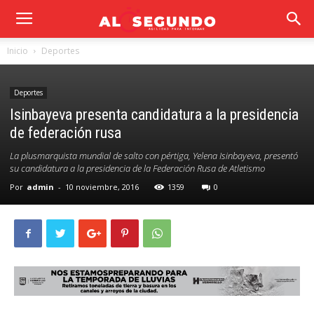
Inicio
Deportes
Deportes
Isinbayeva presenta candidatura a la presidencia
de federación rusa
La plusmarquista mundial de salto con pértiga, Yelena Isinbayeva, presentó
su candidatura a la presidencia de la Federación Rusa de Atletismo
Por
admin
-
10 noviembre, 2016
1359
0