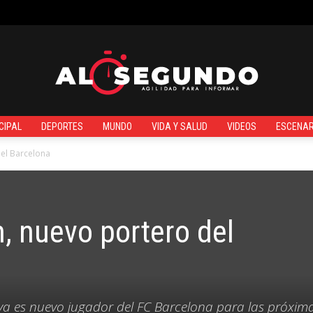
¿QUIÉNES SOMOS?
CIPAL
DEPORTES
MUNDO
VIDA Y SALUD
VIDEOS
ESCENAR
Al
del Barcelona
n, nuevo portero del
Segundo
 ya es nuevo jugador del FC Barcelona para las próxim