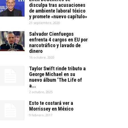
disculpa tras acusaciones
de ambiente laboral tóxico
y promete «nuevo capítulo»
21 septiembre, 2020
Salvador Cienfuegos
enfrenta 4 cargos en EU por
narcotráfico y lavado de
dinero
16 octubre, 2020
Taylor Swift rinde tributo a
George Michael en su
nuevo álbum ‘The Life of
a...
2 octubre, 2025
Esto te costará ver a
Morrissey en México
9 febrero, 2017