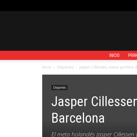
VIERNES, AGOSTO 7, 2026
REGISTRARSE / UNIRSE
CONTACTO
INICIO
PRIN
Inicio
Deportes
Jasper Cillessen, nuevo portero 
Deportes
Jasper Cillesse
Barcelona
El meta holandés Jasper Cillessen