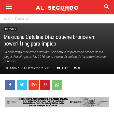
Inicio
Deportes
Deportes
Mexicana Catalina Díaz obtiene bronce en
powerlifting paralímpico
La deportista mexicana Catalina Díaz obtuvo la presea de bronce de los
Juegos Paralímpicos Río 2016, dentro de la disciplina de levantamiento de
potencia
Por
admin
-
13 septiembre, 2016
1317
0