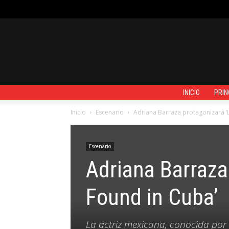
JUEVES, AGOSTO 6, 2026
REGISTRARSE / UNIRSE
CONTACTO
INICIO
PRIN
Inicio
Escenario
Adriana Barraza protagonizará ‘
Escenario
Adriana Barraza
Found in Cuba’
La actriz mexicana, conocida por s