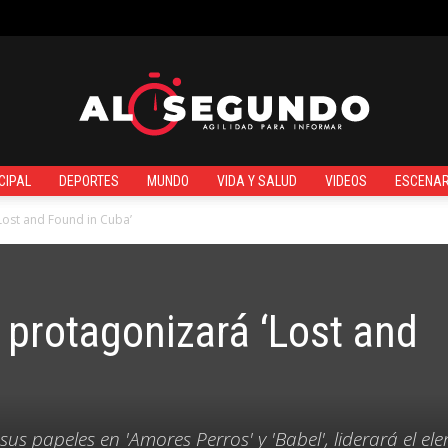
¿QUIÉNES SOMOS?
CIPAL
DEPORTES
MUNDO
VIDA Y SALUD
VIDEOS
ESCENAR
Al
Lost and Found in Cuba’
 protagonizará ‘Lost and
Segundo
us papeles en 'Amores Perros' y 'Babel', liderará el el