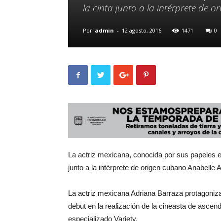
la cinta junto a la intérprete de 
Por
admin
-
12 agosto, 2016
1471
0
La actriz mexicana, conocida por sus papeles en 
junto a la intérprete de origen cubano Anabelle 
La actriz mexicana Adriana Barraza protagoniza
debut en la realización de la cineasta de asce
especializado Variety.