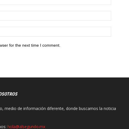
wser for the next time I comment.
OSOTROS
o, medio de información diferente, donde buscamos la noticia
nos:
hola@alsegundo.mx