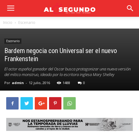
Inicio
Escenario
Escenario
Bardem negocia con Universal ser el nuevo
Frankenstein
El actor español ganador del Oscar busca protagonizar una nueva versión
del mítico monstruo, ideado por la escritora inglesa Mary Shelley
Por
admin
-
12 julio, 2016
1488
0