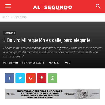
Inicio
Escenario
Escenario
J Balvin: Mi reguetón es calle, pero elegante
El exitoso músico colombiano defiende al reguetón y cada vez más se acerca
a la conquista del mercado estadunidense para colmarlo radialmente con
sus 'crossovers'
Por
admin
-
1 diciembre, 2016
1260
0