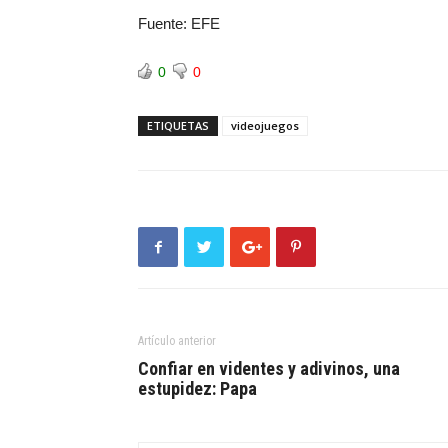
Fuente: EFE
0
0
ETIQUETAS
videojuegos
Artículo anterior
Confiar en videntes y adivinos, una
estupidez: Papa