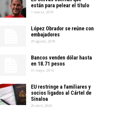
están para pelear el título
1 marzo, 2019
López Obrador se reúne con
embajadores
29 agosto, 2018
Bancos venden dólar hasta
en 18.71 pesos
31 mayo, 2016
EU restringe a familiares y
socios ligados al Cártel de
Sinaloa
20 abril, 2026