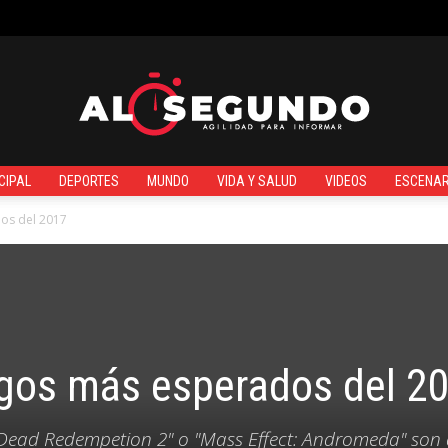
¿QUIÉNES SOMOS?
CIPAL
DEPORTES
MUNDO
VIDA Y SALUD
VIDEOS
ESCENAR
Al
os del 2017
Segundo
egos más esperados del 2
ad Dead Redempetion 2" o "Mass Effect: Andromeda" son