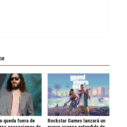
OR
o queda fuera de
Rockstar Games lanzará un
tras acusaciones de
nuevo avance extendido de