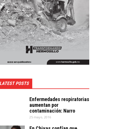
LATEST POSTS
Enfermedades respiratorias
aumentan por
contaminación: Narro
25 mayo, 2016
En Chivas confían que