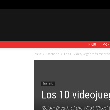
VIERNES, AGOSTO 7, 2026
REGISTRARSE / UNIRSE
CONTACTO
INICIO
PRIN
Inicio
Escenario
Los 10 videojuegos más esperad
Escenario
Los 10 videoju
"Zelda: Breath of the Wild", "Re