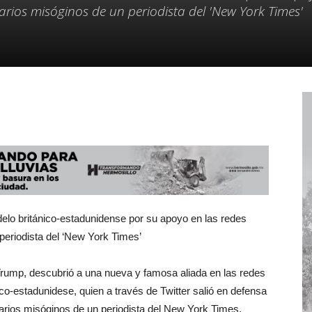
arios misóginos de un periodista del 'New York Times'
delo británico-estadunidense por su apoyo en las redes
periodista del ‘New York Times’
rump, descubrió a una nueva y famosa aliada en las redes
co-estadunidese, quien a través de Twitter salió en defensa
arios misóginos de un periodista del New York Times.