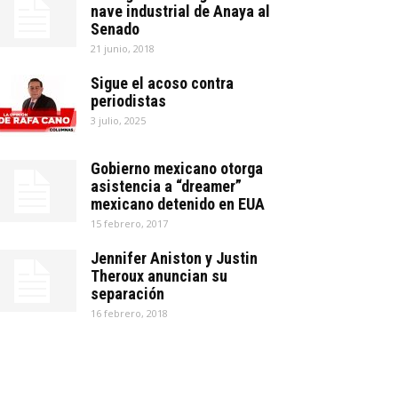
nave industrial de Anaya al
Senado
21 junio, 2018
Sigue el acoso contra
periodistas
3 julio, 2025
Gobierno mexicano otorga
asistencia a “dreamer”
mexicano detenido en EUA
15 febrero, 2017
Jennifer Aniston y Justin
Theroux anuncian su
separación
16 febrero, 2018