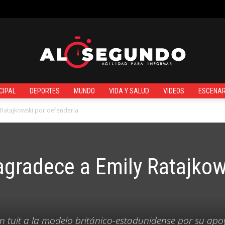
¿QUIÉNES SOMOS?
CIPAL
DEPORTES
MUNDO
VIDA Y SALUD
VIDEOS
ESCENAR
Al
Ratajkowski por defenderla
gradece a Emily Ratajkow
Segundo
n tuit a la modelo británico-estadunidense por su apo