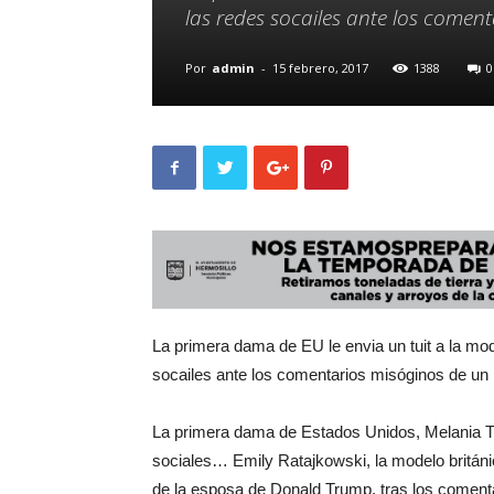
las redes socailes ante los coment
Por
admin
-
15 febrero, 2017
1388
0
La primera dama de EU le envia un tuit a la mo
socailes ante los comentarios misóginos de un 
La primera dama de Estados Unidos, Melania T
sociales… Emily Ratajkowski, la modelo británi
de la esposa de Donald Trump, tras los coment