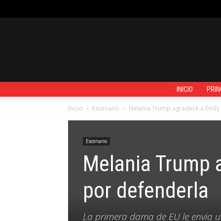
JUEVES, AGOSTO 6, 2026
REGISTRARSE / UNIRSE
CONTACTO
INICIO
PRIN
Inicio
Escenario
Melania Trump agradece a Emily 
Escenario
Melania Trump a
por defenderla
La primera dama de EU le envia u