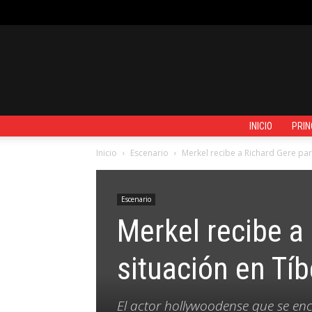
DOMINGO, AGOSTO 9, 2026
REGISTRARSE / UNIRSE
CONTACTO
INICIO
PRIN
Inicio
Escenario
Merkel recibe a Richard Gere par
Escenario
Merkel recibe a
situación en Tíb
El actor hollywoodense que se enc