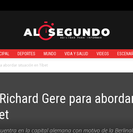
¿QUIÉNES SOMOS?
CIPAL
DEPORTES
MUNDO
VIDA Y SALUD
VIDEOS
ESCENAR
Al
a abordar situación en Tíbet
 Richard Gere para aborda
Segundo
et
uentra en la capital alemana con motivo de la Berlinal