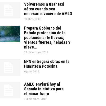
Volveremos a usar taxi
aéreo cuando sea
necesario: vocero de AMLO
18 abril, 2018
Prepara Gobierno del
Estado protección de la
población ante lluvias,
vientos fuertes, heladas y
nieve...
23 diciembre, 2019
EPN entregará obras en la
Huasteca Potosina
6 julio, 2016
AMLO enviará hoy al
Senado iniciativa para
eliminar fuero
4 diciembre, 2018