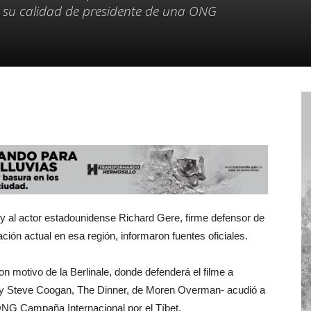
n su calidad de presidente de una ONG
oy al actor estadounidense Richard Gere, firme defensor de
ación actual en esa región, informaron fuentes oficiales.
n motivo de la Berlinale, donde defenderá el filme a
y y Steve Coogan, The Dinner, de Moren Overman- acudió a
 ONG Campaña Internacional por el Tíbet.