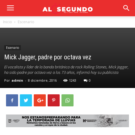
Inicio
Escenario
Escenario
Mick Jagger, padre por octava vez
El vocalista y líder de la banda británica de rock Rolling Stones, Mick Jagger,
ha sido padre por octava vez a los 73 años, informó hoy su publicista
Por
admin
-
8 diciembre, 2016
1243
0