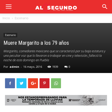
Inicio
Escenario
Escenario
Muere Margarito a los 79 años
Margarito, comediante mexicano que se caracterizó por su baja estatura y
una peculiar voz que lo llevaron a trabajar en cine y televisión, falleció la
noche de este domingo en Puebla
Por
admin
-
16 mayo, 2016
1939
0