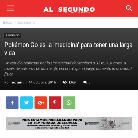
Inicio
Escenario
Escenario
Pokémon Go es la ‘medicina’ para tener una larga
vida
Un estudio realizado por la Universidad de Stanford a 32 mil usuarios, a
través de pulseras de Microsoft, encontró que el juego aumenta la actividad
física
Por
admin
-
14 octubre, 2016
1369
0