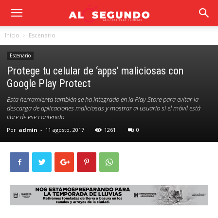
Inicio
Escenario
Escenario
Protege tu celular de ‘apps’ maliciosas con
Google Play Protect
Esta herramienta también se ha integrado en la Play Store para evitar la
descarga de aplicaciones maliciosas y mostrar al usuario si el móvil está
libre de ese contenido
Por
admin
-
11 agosto, 2017
1261
0