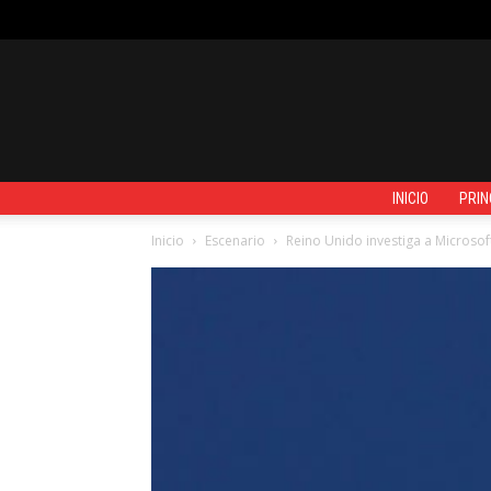
VIERNES, AGOSTO 7, 2026
REGISTRARSE / UNIRSE
CONTACTO
INICIO
PRIN
Inicio
Escenario
Reino Unido investiga a Microsof