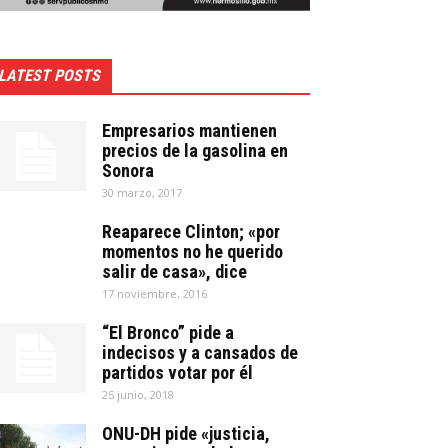
LATEST POSTS
Empresarios mantienen
precios de la gasolina en
Sonora
30 marzo, 2017
Reaparece Clinton; «por
momentos no he querido
salir de casa», dice
17 noviembre, 2016
“El Bronco” pide a
indecisos y a cansados de
partidos votar por él
25 junio, 2018
ONU-DH pide «justicia,