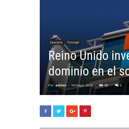
Escenario
Principal
Reino Unido inv
dominio en el s
Por
admin
-
14 mayo, 2026
98
0