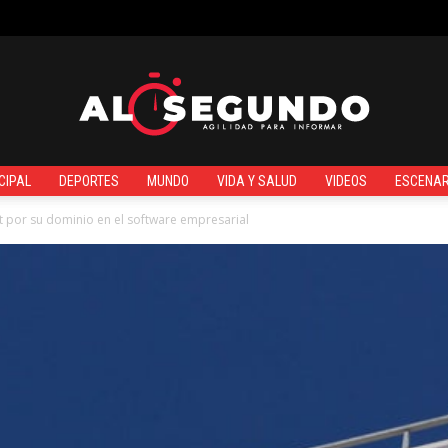
¿QUIÉNES SOMOS?
CIPAL
DEPORTES
MUNDO
VIDA Y SALUD
VIDEOS
ESCENAR
Al
t por su dominio en el software empresarial
Segundo