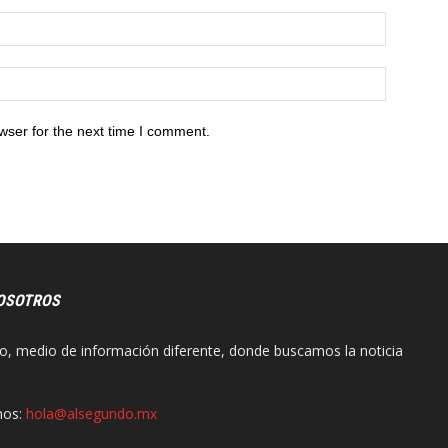
wser for the next time I comment.
OSOTROS
o, medio de información diferente, donde buscamos la noticia
nos:
hola@alsegundo.mx