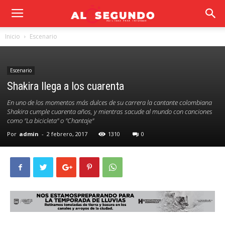
Inicio
Escenario
Escenario
Shakira llega a los cuarenta
En uno de los momentos más dulces de su carrera la cantante colombiana
Shakira cumple cuarenta años, y mientras sacude al mundo con canciones
como "La bicicleta" o "Chantaje"
Por
admin
-
2 febrero, 2017
1310
0