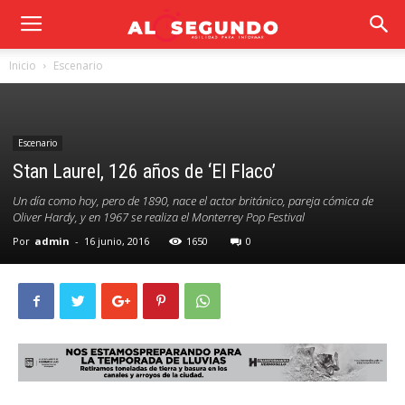
Inicio
Escenario
Escenario
Stan Laurel, 126 años de ‘El Flaco’
Un día como hoy, pero de 1890, nace el actor británico, pareja cómica de
Oliver Hardy, y en 1967 se realiza el Monterrey Pop Festival
Por
admin
-
16 junio, 2016
1650
0