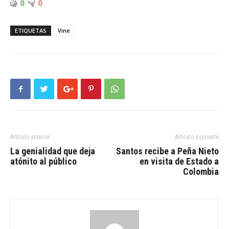
0
0
ETIQUETAS
Vine
Artículo anterior
Artículo siguiente
La genialidad que deja
Santos recibe a Peña Nieto
atónito al público
en visita de Estado a
Colombia