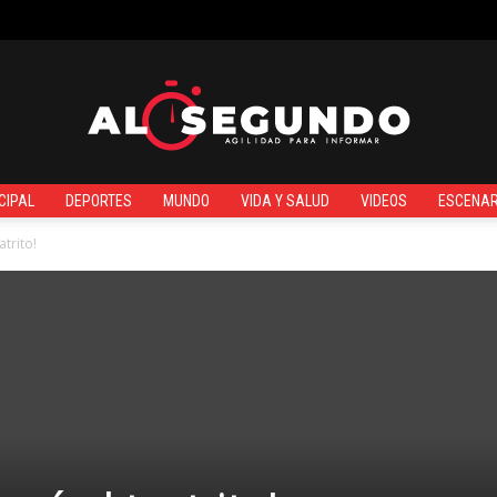
¿QUIÉNES SOMOS?
CIPAL
DEPORTES
MUNDO
VIDA Y SALUD
VIDEOS
ESCENAR
Al
atrito!
Segundo