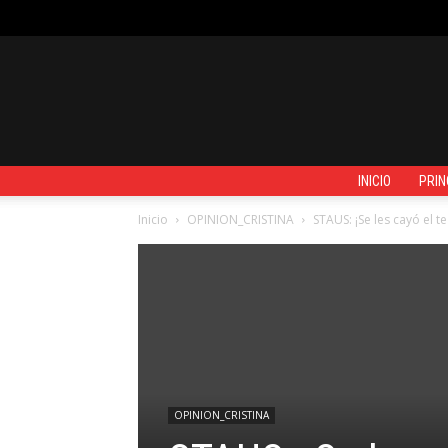
VIERNES, AGOSTO 7, 2026
REGISTRARSE / UNIRSE
CONTACTO
INICIO
PRIN
Inicio
OPINION_CRISTINA
STAUS: ¡Se les cayó el te
OPINION_CRISTINA