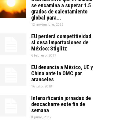
se encamina a superar 1.5
grados de calentamiento
global para...
12 noviembre, 2025
EU perderá competitividad
si cesa importaciones de
México: Stiglitz
6 febrero, 2017
EU denuncia a México, UE y
China ante la OMC por
aranceles
16 julio, 2018
Intensificarán jornadas de
descacharre este fin de
semana
8 junio, 2017