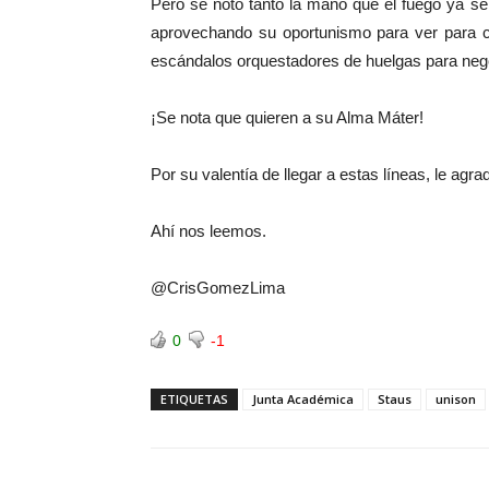
Pero se notó tanto la mano que el fuego ya se
aprovechando su oportunismo para ver para 
escándalos orquestadores de huelgas para nego
¡Se nota que quieren a su Alma Máter!
Por su valentía de llegar a estas líneas, le agr
Ahí nos leemos.
@CrisGomezLima
0
-1
ETIQUETAS
Junta Académica
Staus
unison