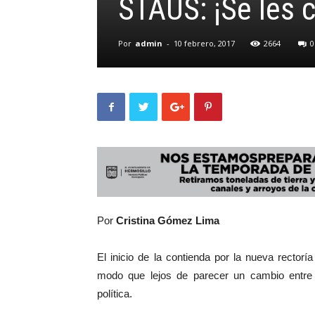
STAUS: ¡Se les c
Por
admin
-
10 febrero, 2017
2664
0
Por
Cristina Gómez Lima
El inicio de la contienda por la nueva rectorí
modo que lejos de parecer un cambio entre
política.