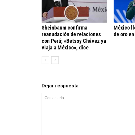
Sheinbaum confirma
México ll
reanudación de relaciones
de oro en
con Perú; «Betssy Chávez ya
viaja a México», dice
Dejar respuesta