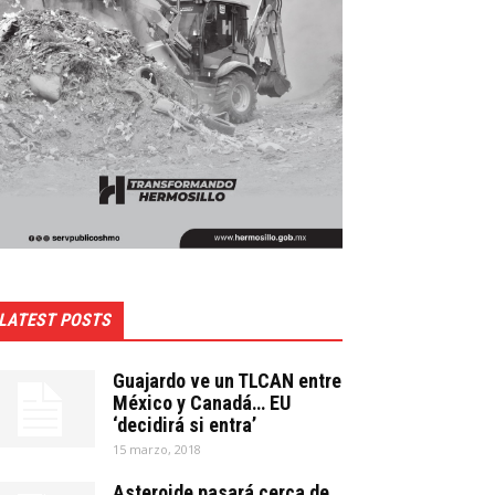
LATEST POSTS
Guajardo ve un TLCAN entre
México y Canadá… EU
‘decidirá si entra’
15 marzo, 2018
Asteroide pasará cerca de