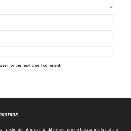
wser for the next time I comment.
OSOTROS
o, medio de información diferente, donde buscamos la noticia