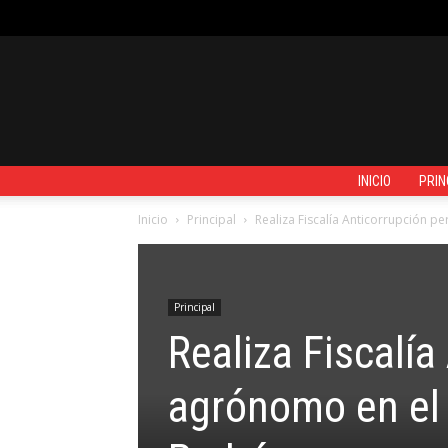
SÁBADO, AGOSTO 8, 2026
REGISTRARSE / UNIRSE
CONTACTO
INICIO
PRIN
Inicio
Principal
Realiza Fiscalía Anticorrupción p
Principal
Realiza Fiscalía
agrónomo en el