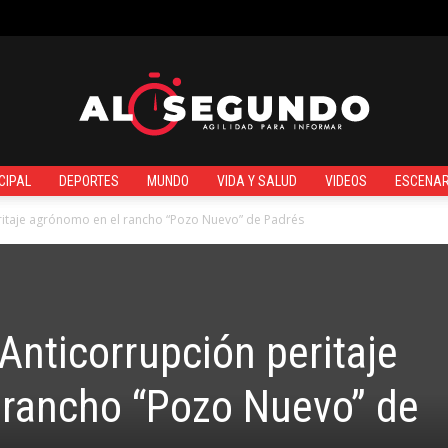
¿QUIÉNES SOMOS?
CIPAL
DEPORTES
MUNDO
VIDA Y SALUD
VIDEOS
ESCENAR
Al
eritaje agrónomo en el rancho “Pozo Nuevo” de Padrés
 Anticorrupción peritaje
Segundo
 rancho “Pozo Nuevo” de