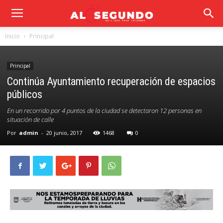
Inicio
Principal
Principal
Continúa Ayuntamiento recuperación de espacios
públicos
En un recorrido por 4 puntos de la ciudad se detectaron 12 personas en
situación de calle
Por
admin
-
20 junio, 2017
1468
0