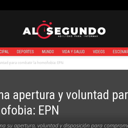
¿QUIÉNES SOMOS?
CIPAL
DEPORTES
MUNDO
VIDA Y SALUD
VIDEOS
ESCENAR
Al
untad para combatir la homofobia: EPN
ma apertura y voluntad pa
Segundo
mofobia: EPN
irma su apertura, voluntad y disposición para comprom