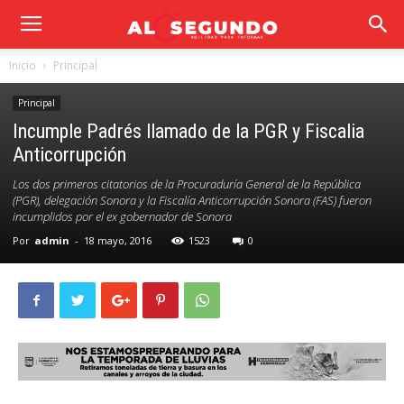
Inicio
Principal
Principal
Incumple Padrés llamado de la PGR y Fiscalia
Anticorrupción
Los dos primeros citatorios de la Procuraduría General de la República
(PGR), delegación Sonora y la Fiscalía Anticorrupción Sonora (FAS) fueron
incumplidos por el ex gobernador de Sonora
Por
admin
-
18 mayo, 2016
1523
0