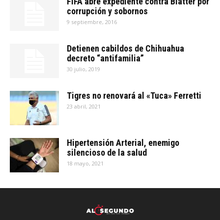
FIFA abre expediente contra Blatter por
corrupción y sobornos
9 septiembre, 2016
Detienen cabildos de Chihuahua
decreto “antifamilia”
30 julio, 2019
Tigres no renovará al «Tuca» Ferretti
23 abril, 2021
Hipertensión Arterial, enemigo
silencioso de la salud
18 mayo, 2021