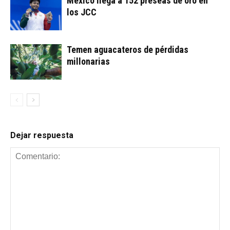
México llega a 152 preseas de oro en
los JCC
Temen aguacateros de pérdidas
millonarias
Dejar respuesta