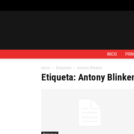
VIERNES, AGOSTO 7, 2026
REGISTRARSE / UNIRSE
CONTACTO
INICIO
PRIN
Inicio
Etiquetas
Antony Blinken
Etiqueta: Antony Blinke