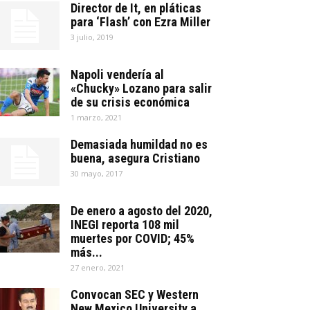
Director de It, en pláticas
para ‘Flash’ con Ezra Miller
3 julio, 2019
Napoli vendería al
«Chucky» Lozano para salir
de su crisis económica
1 marzo, 2021
Demasiada humildad no es
buena, asegura Cristiano
30 mayo, 2017
De enero a agosto del 2020,
INEGI reporta 108 mil
muertes por COVID; 45%
más...
27 enero, 2021
Convocan SEC y Western
New Mexico University a