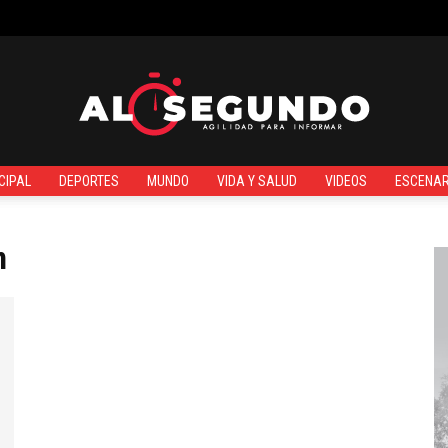
¿QUIÉNES SOMOS?
CIPAL
DEPORTES
MUNDO
VIDA Y SALUD
VIDEOS
ESCENAR
Al
n
Segundo