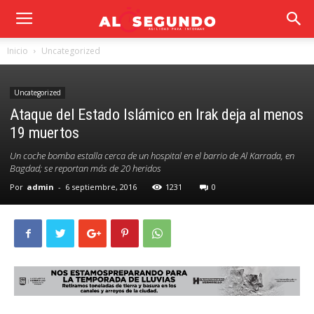
Inicio
Uncategorized
Uncategorized
Ataque del Estado Islámico en Irak deja al menos
19 muertos
Un coche bomba estalla cerca de un hospital en el barrio de Al Karrada, en
Bagdad; se reportan más de 20 heridos
Por
admin
-
6 septiembre, 2016
1231
0