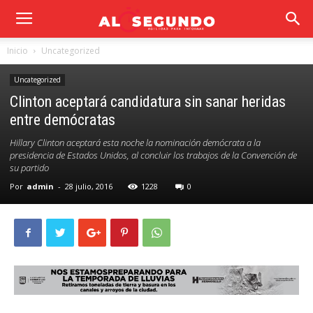
Inicio
Uncategorized
Uncategorized
Clinton aceptará candidatura sin sanar heridas
entre demócratas
Hillary Clinton aceptará esta noche la nominación demócrata a la
presidencia de Estados Unidos, al concluir los trabajos de la Convención de
su partido
Por
admin
-
28 julio, 2016
1228
0