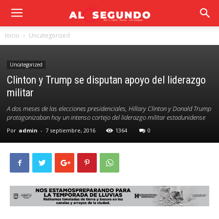
Inicio
Uncategorized
Uncategorized
Clinton y Trump se disputan apoyo del liderazgo
militar
A dos meses de las elecciones presidenciales, Hillary Clinton y Donald Trump
protagonizaban hoy un intenso cortejo del liderazgo militar estadunidense
Por
admin
-
7 septiembre, 2016
1364
0