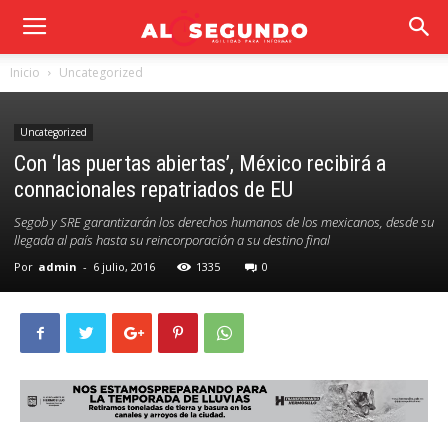
Inicio
Uncategorized
Uncategorized
Con ‘las puertas abiertas’, México recibirá a
connacionales repatriados de EU
Segob y SRE garantizarán los derechos humanos de los mexicanos, desde su
llegada al país hasta su reincorporación a su destino final
Por
admin
-
6 julio, 2016
1335
0