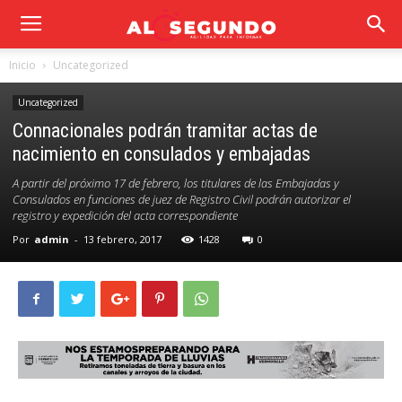
Inicio
Uncategorized
Uncategorized
Connacionales podrán tramitar actas de
nacimiento en consulados y embajadas
A partir del próximo 17 de febrero, los titulares de las Embajadas y
Consulados en funciones de juez de Registro Civil podrán autorizar el
registro y expedición del acta correspondiente
Por
admin
-
13 febrero, 2017
1428
0