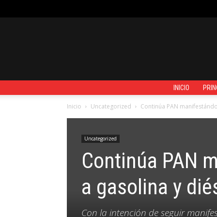
JUEVES, AGOSTO 6, 2026
REGISTRARSE / UNIRSE
CONTACTO
INICIO
PRIN
Inicio
Uncategorized
Continúa PAN manifestándose
Uncategorized
Continúa PAN ma
a gasolina y dié
Con la intención de seguir manife