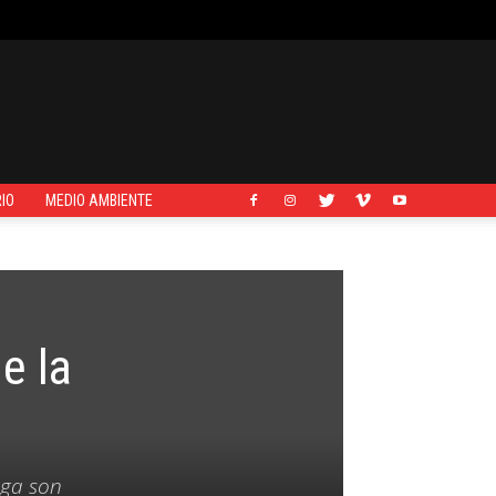
IO
MEDIO AMBIENTE
e la
nga son