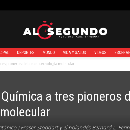
¿QUIÉNES SOMOS?
CIPAL
DEPORTES
MUNDO
VIDA Y SALUD
VIDEOS
ESCENAR
Al
tres pioneros de la nanotecnología molecular
 Química a tres pioneros d
Segundo
 molecular
ritánico J.Fraser Stoddart y el holandés Bernard L. Feri