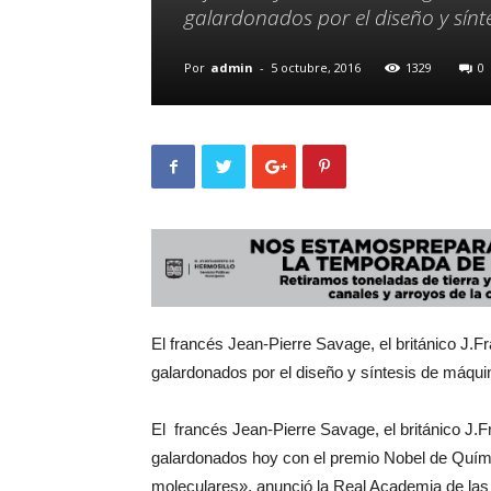
galardonados por el diseño y sín
Por
admin
-
5 octubre, 2016
1329
0
El francés Jean-Pierre Savage, el británico J.F
galardonados por el diseño y síntesis de máqu
El francés Jean-Pierre Savage, el británico J.F
galardonados hoy con el premio Nobel de Quími
moleculares», anunció la Real Academia de las