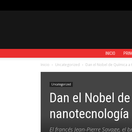
VIERNES, AGOSTO 7, 2026
REGISTRARSE / UNIRSE
CONTACTO
INICIO
PRIN
Inicio
Uncategorized
Dan el Nobel de Química a 
Uncategorized
Dan el Nobel de
nanotecnología
El francés Jean-Pierre Savage, el b